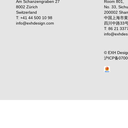
Am Schanzengraben 27
Room 801,
8002 Zürich
No. 33, Sich
Switzerland
200002 Shan
T: +41 44 500 10 98
中国上海市
info@exhdesign.com
四川中路33号
T: 86 21 337
info@exhdes
© EXH Desig
沪ICP备0700